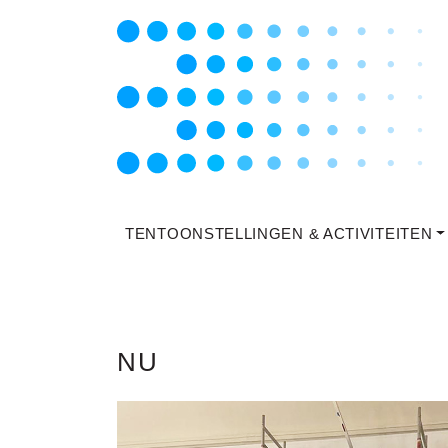
TENTOONSTELLINGEN & ACTIVITEITEN
NU