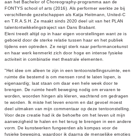
aan het Bachelor of Choreography-programma aan de
FONTYS school of arts (2016). Als performer werkte ze bij
verschillende gezelschappen als Katja Heitmann, United-C
en T.R.A.S.H. Ze maakt sinds 2020 deel uit van het PLAN
talentontwikkelingstraject van Dans Brabant.
Eleni treedt altijd op in haar eigen voorstellingen want ze is
geboeid door de sterke relatie tussen haar en het publiek
tijdens een optreden. Ze neigt sterk naar performancekunst
en haar werk kenmerkt zich door hoge en intense fysieke
activiteit in combinatie met theatrale elementen.
"Het idee om alleen te zijn in een tentoonstellingsruimte, een
ruimte die bestemd is om mensen rond te laten lopen, is
eigenaardig; laat staan om daar een hele week door te
brengen. De ruimte heeft beweging nodig om ervaren te
worden, woorden hingen als kleren, wachtend om gedragen
te worden. Ik miste het leven enorm en dat gevoel moest
deel uitmaken van mijn commentaar op deze tentoonstelling.
Voor deze creatie had ik de behoefte om het leven uit mijn
aanwezigheid te halen en het terug te brengen in een andere
vorm. De kunstwerken fungeerden als kompas voor de
fysieke beweging, waardoor ik daarna de menselijke emoties