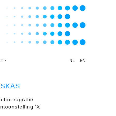
CT
NL
EN
ISKAS
choreografie
ntoonstelling 'X'