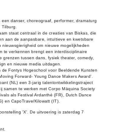
 een danser, choreograaf, performer, dramaturg
 Tilburg.
aam staat centraal in de creaties van Biskas, die
den aan de aanpasbare, intuïtieve en kwetsbare
ijn nieuwsgierigheid om nieuwe mogelijkheden
 te verkennen brengt een interdisciplinaire
 de grenzen tussen dans, fysiek theater, comedy,
ign en nieuwe media uitdagen.
an de Fontys Hogeschool voor Beeldende Kunsten
 ‘Moving Forward- Young Dance Makers Award’.
ant (NL) een 3-jarig talentontwikkelingstraject
ij samen te werken met Corpo Màquina Society
tivals als Festival Ardanthé (FR), Dutch Dance
G) en CapoTrave/Kilowatt (IT).
onstelling 'X'. De uitvoering is zaterdag 7
nt.