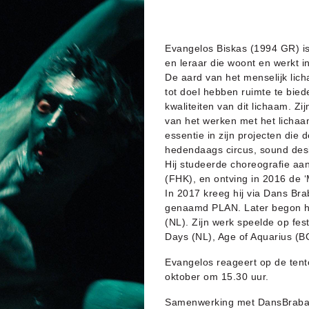
Evangelos Biskas (1994 GR) is
en leraar die woont en werkt in
De aard van het menselijk lich
tot doel hebben ruimte te bie
kwaliteiten van dit lichaam. Z
van het werken met het lichaam
essentie in zijn projecten die
hedendaags circus, sound des
Hij studeerde choreografie a
(FHK), en ontving in 2016 de
In 2017 kreeg hij via Dans Brab
genaamd PLAN. Later begon h
(NL). Zijn werk speelde op fes
Days (NL), Age of Aquarius (B
Evangelos reageert op de tento
oktober om 15.30 uur.
Samenwerking met DansBraba